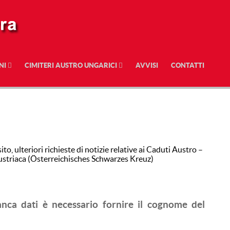
NI
CIMITERI AUSTRO UNGARICI
AVVISI
CONTATTI
to, ulteriori richieste di notizie relative ai Caduti Austro –
Austriaca (Österreichisches Schwarzes Kreuz)
anca dati è necessario fornire il cognome del