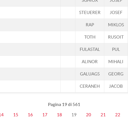
SGHIOX
JOSEF
STEUERER
JOSEF
RAP
MIKLOS
TOTH
RUSOIT
FULASTAL
PUL
ALINOR
MIHALI
GALUAGS
GEORG
CERANEH
JACOB
Pagina 19 di 561
14
15
16
17
18
19
20
21
22