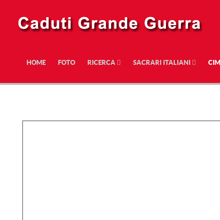
HOME
FOTO
RICERCA
SACRARI ITALIANI
CIM