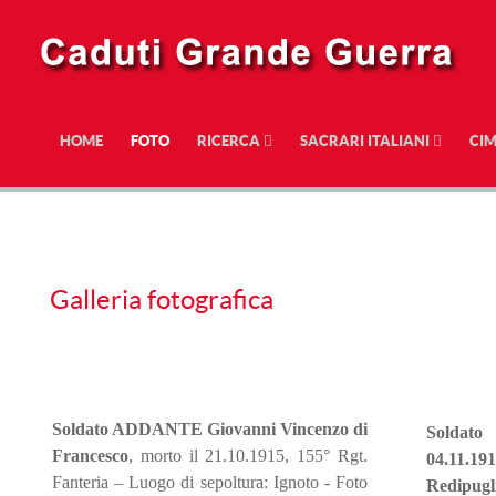
HOME
FOTO
RICERCA
SACRARI ITALIANI
CIM
Galleria fotografica
Soldato ADDANTE Giovanni Vincenzo di
Soldato
Francesco
,
morto il 21.10.1915, 155° Rgt.
04.11.19
Fanteria – Luogo di sepoltura: Ignoto - Foto
Redipugli